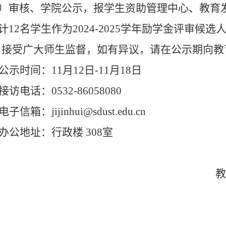
）审核、学院公示，报学生资助管理中心、教育
计12名学生作为2024-2025学年励学金评审
，接受广大师生监督，如有异议，请在公示期向教
公示时间：
11
月
12
日
-11
月
18
日
接访电话：
0532-86058080
电子信箱：
jijinhui@sdust.edu.cn
办公地址：行政楼
308
室
教