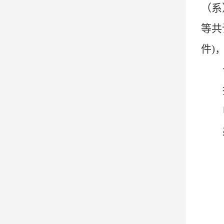
（系
等共
件)